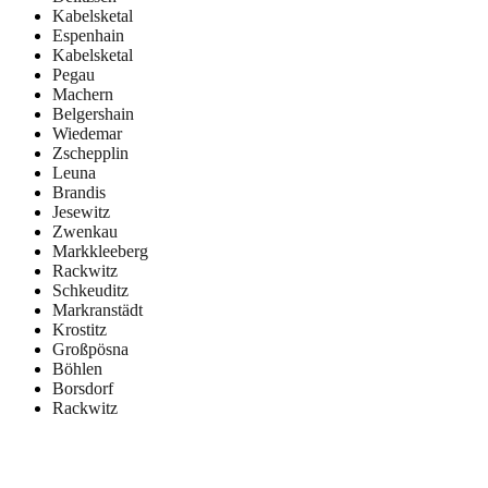
Kabelsketal
Espenhain
Kabelsketal
Pegau
Machern
Belgershain
Wiedemar
Zschepplin
Leuna
Brandis
Jesewitz
Zwenkau
Markkleeberg
Rackwitz
Schkeuditz
Markranstädt
Krostitz
Großpösna
Böhlen
Borsdorf
Rackwitz
Ihre Vorteile durch die Deha Bergedienst GmbH