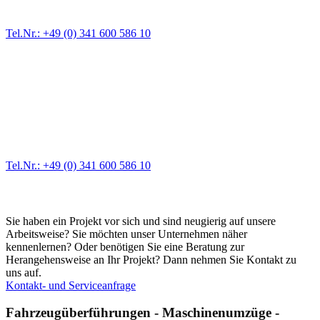
uns genau richtig! Wir von Deha Bergedienst überführen Ihre
Fahrzeuge zuverlässig, pünktlich und sicher ans Ziel.
Tel.Nr.: +49 (0) 341 600 586 10
Unfallfahrzeuge
Wir helfen Ihnen weiter, wenn Ihr Auto streikt, Sie in einen Unfall
verwickelt sind oder aus einem anderen Grund einen
Fahrzeugtransport benötigen. Wir bringen auch Unfallfahrzeuge
oder Pannenfahrzeuge zu einer Werkstatt Ihrer Wahl.
Tel.Nr.: +49 (0) 341 600 586 10
Sie benötigen einen professionellen Transporteur
Sie haben ein Projekt vor sich und sind neugierig auf unsere
Arbeitsweise? Sie möchten unser Unternehmen näher
kennenlernen? Oder benötigen Sie eine Beratung zur
Herangehensweise an Ihr Projekt? Dann nehmen Sie Kontakt zu
uns auf.
Kontakt- und Serviceanfrage
Fahrzeugüberführungen - Maschinenumzüge -