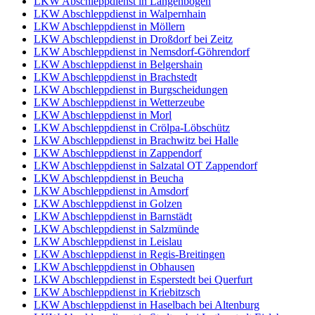
LKW Abschleppdienst in Langenbogen
LKW Abschleppdienst in Walpernhain
LKW Abschleppdienst in Möllern
LKW Abschleppdienst in Droßdorf bei Zeitz
LKW Abschleppdienst in Nemsdorf-Göhrendorf
LKW Abschleppdienst in Belgershain
LKW Abschleppdienst in Brachstedt
LKW Abschleppdienst in Burgscheidungen
LKW Abschleppdienst in Wetterzeube
LKW Abschleppdienst in Morl
LKW Abschleppdienst in Crölpa-Löbschütz
LKW Abschleppdienst in Brachwitz bei Halle
LKW Abschleppdienst in Zappendorf
LKW Abschleppdienst in Salzatal OT Zappendorf
LKW Abschleppdienst in Beucha
LKW Abschleppdienst in Amsdorf
LKW Abschleppdienst in Golzen
LKW Abschleppdienst in Barnstädt
LKW Abschleppdienst in Salzmünde
LKW Abschleppdienst in Leislau
LKW Abschleppdienst in Regis-Breitingen
LKW Abschleppdienst in Obhausen
LKW Abschleppdienst in Esperstedt bei Querfurt
LKW Abschleppdienst in Kriebitzsch
LKW Abschleppdienst in Haselbach bei Altenburg