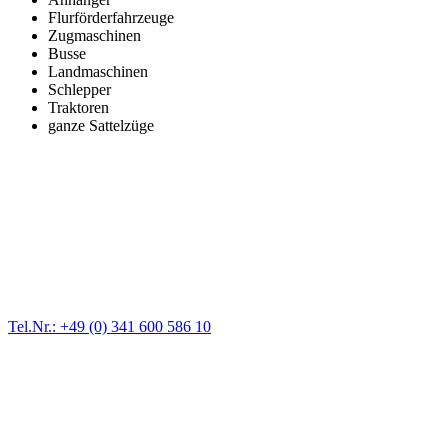
Flurförderfahrzeuge
Zugmaschinen
Busse
Landmaschinen
Schlepper
Traktoren
ganze Sattelzüge
Nutzfahrzeugtransporte
Bei uns sind Sie auf der sicherer Seite, wir erledigen alle uns
anvertrauten Aufträge schnell und zuverlässig. Der Transport des
Fahrzeugs erfolgt ausschließlich mithilfe moderner, passender
Ausrüstung und erfahrener Mitarbeiter
Tel.Nr.: +49 (0) 341 600 586 10
Überführungen
Auf der Suche nach einem kompetenten und zuverlässigen
Dienstleister für KFZ Überführungen aller Art? Dann sind Sie bei