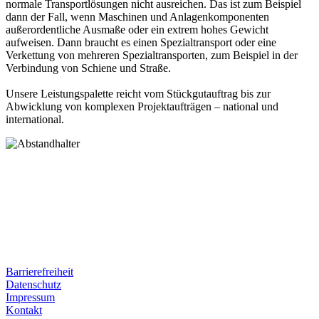
normale Transportlösungen nicht ausreichen. Das ist zum Beispiel
dann der Fall, wenn Maschinen und Anlagenkomponenten
außerordentliche Ausmaße oder ein extrem hohes Gewicht
aufweisen. Dann braucht es einen Spezialtransport oder eine
Verkettung von mehreren Spezialtransporten, zum Beispiel in der
Verbindung von Schiene und Straße.
Unsere Leistungspalette reicht vom Stückgutauftrag bis zur
Abwicklung von komplexen Projektaufträgen – national und
international.
Postanschrift
Ernst-Thälmann-Str. 61
06679 Hohenmölsen
Kontaktdaten
Tel. Nr.: +49 (0) 341 600 586 10
Mobile: +49 (0) 170 415 73 72
Rechtliches
Barrierefreiheit
Datenschutz
Impressum
Kontakt