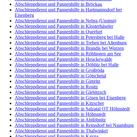
Abschleppdienst und Pannenhilfe in Bröckau
Abschleppdienst und Pannenhilfe in Hartmannsdorf bei
Eisenberg
Abschleppdienst und Pannenhilfe in Nebra (Unstrut)
Abschleppdienst und Pannenhilfe in Klosterhäseler
Abschleppdienst und Pannenhilfe in Querfurt
Abschleppdienst und Pannenhilfe in Petersberg bei Halle
Abschleppdienst und Pannenhilfe in Treben bei Altenburg
Abschleppdienst und Pannenhilfe in Brandis bei Wurzen
Abschleppdienst und Pannenhilfe in Röblingen am See
Abschleppdienst und Pannenhilfe in Heuckewalde
Abschleppdienst und Pannenhilfe in Döblitz bei Halle
Abschleppdienst und Pannenhilfe in Großröda
Abschleppdienst und Pannenhilfe in Götschetal
Abschleppdienst und Pannenhilfe in Gimritz
Abschleppdienst und Pannenhilfe in Rositz
Abschleppdienst und Pannenhilfe in Glebitzsch
Abschleppdienst und Pannenhilfe in Gösen bei Eisenberg
Abschleppdienst und Pannenhilfe in Kitzscher
Abschleppdienst und Pannenhilfe in Salzatal OT Höhnstedt
Abschleppdienst und Pannenhilfe in Höhnstedt
Abschleppdienst und Pannenhilfe in Abtlöbnitz
Abschleppdienst und Pannenhilfe in Reinsdorf bei Naumburg
Abschleppdienst und Pannenhilfe in Thalwinkel
Abschleppdienst und Pannenhilfe in Kayna