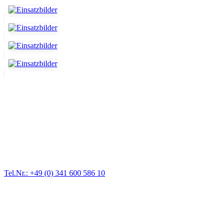
Abschlepp- und Bergungsdienst
Für jede Gewichtsklasse steht das passende Einsatzfahrzeug bereit,
vom Kleinkraftrad über PKW bis zu LKW und Reisebussen. Auch
Zufahrten und Parkhäuser sind für uns kein Problem.
Tel.Nr.: +49 (0) 341 600 586 10
Pannendienst für LKW + PKW
Ein Reifen ist platt, der Wagen springt nicht an – Pannen gibt es