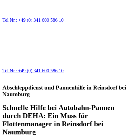
immer wieder. Kleine Pannen beheben wir gleich vor Ort und
größere Reparaturen übernehmen wir in unserer Werkstatt.
Tel.Nr.: +49 (0) 341 600 586 10
Werkstatt für LKW + PKW
Egal ob Motor oder Bremsen - unsere langjährige Erfahrung und
modernste Prüftechnik machen uns zu Experten in allen Bereichen
der Fahrzeugmechanik. Selbstverständlich erhalten Sie jedes
Ersatzteil in Erstausrüster-Qualität.
Tel.Nr.: +49 (0) 341 600 586 10
Abschleppdienst und Pannenhilfe in Reinsdorf bei
Naumburg
Schnelle Hilfe bei Autobahn-Pannen
durch DEHA: Ein Muss für
Flottenmanager in Reinsdorf bei
Naumburg