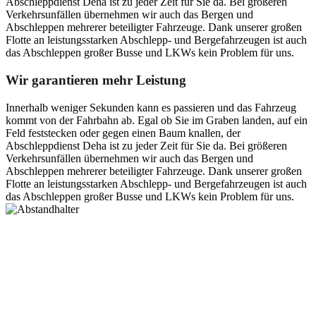
Abschleppdienst Deha ist zu jeder Zeit für Sie da. Bei größeren
Verkehrsunfällen übernehmen wir auch das Bergen und
Abschleppen mehrerer beteiligter Fahrzeuge. Dank unserer großen
Flotte an leistungsstarken Abschlepp- und Bergefahrzeugen ist auch
das Abschleppen großer Busse und LKWs kein Problem für uns.
Wir garantieren mehr Leistung
Innerhalb weniger Sekunden kann es passieren und das Fahrzeug
kommt von der Fahrbahn ab. Egal ob Sie im Graben landen, auf ein
Feld feststecken oder gegen einen Baum knallen, der
Abschleppdienst Deha ist zu jeder Zeit für Sie da. Bei größeren
Verkehrsunfällen übernehmen wir auch das Bergen und
Abschleppen mehrerer beteiligter Fahrzeuge. Dank unserer großen
Flotte an leistungsstarken Abschlepp- und Bergefahrzeugen ist auch
das Abschleppen großer Busse und LKWs kein Problem für uns.
Postanschrift
Ernst-Thälmann-Str. 61
06679 Hohenmölsen
Kontaktdaten
Tel. Nr.: +49 (0) 341 600 586 10
Mobile: +49 (0) 170 415 73 72