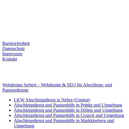
Ernst-Thälmann-Str. 61
06679 Hohenmölsen
Kontaktdaten
Tel. Nr.: +49 (0) 341 600 586 10
Mobile: +49 (0) 170 415 73 72
Rechtliches
Barrierefreiheit
Datenschutz
Impressum
Kontakt
Internet
E-Mail: deha-bergedienst@gmx.de
Internet: www.autoservice-deha.de
Webdesign Siebert – Webdesign & SEO für Abschlepp- und
Pannendienste
LKW Abschleppdienst in Nebra (Unstrut)
Abschleppdienst und Pannenhilfe in Prittitz und Umgebung
Abschleppdienst und Pannenhilfe in Döbris und Umgebung
Abschleppdienst und Pannenhilfe in Goseck und Umgebung
Abschleppdienst und Pannenhilfe in Markkleeberg und
Umgebung