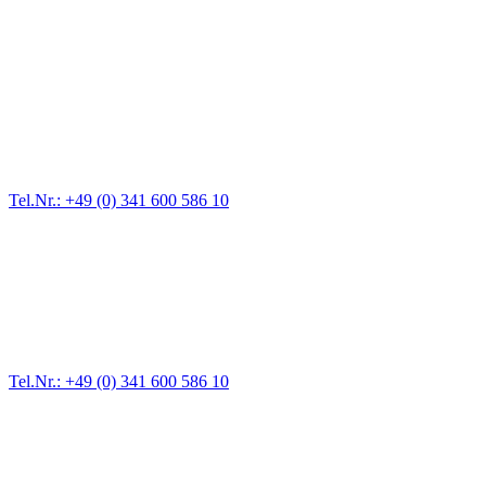
Abschlepp- und Bergungsdienst
Für jede Gewichtsklasse steht das passende Einsatzfahrzeug bereit,
vom Kleinkraftrad über PKW bis zu LKW und Reisebussen. Auch
Zufahrten und Parkhäuser sind für uns kein Problem.
Tel.Nr.: +49 (0) 341 600 586 10
Pannendienst für LKW + PKW
Ein Reifen ist platt, der Wagen springt nicht an – Pannen gibt es
immer wieder. Kleine Pannen beheben wir gleich vor Ort und
größere Reparaturen übernehmen wir in unserer Werkstatt.
Tel.Nr.: +49 (0) 341 600 586 10
Werkstatt für LKW + PKW
Egal ob Motor oder Bremsen - unsere langjährige Erfahrung und