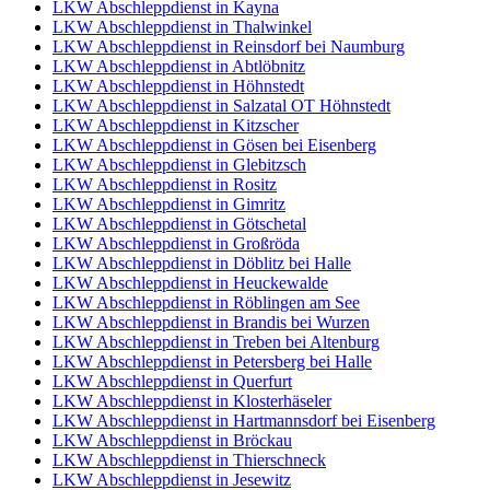
LKW Abschleppdienst in Kayna
LKW Abschleppdienst in Thalwinkel
LKW Abschleppdienst in Reinsdorf bei Naumburg
LKW Abschleppdienst in Abtlöbnitz
LKW Abschleppdienst in Höhnstedt
LKW Abschleppdienst in Salzatal OT Höhnstedt
LKW Abschleppdienst in Kitzscher
LKW Abschleppdienst in Gösen bei Eisenberg
LKW Abschleppdienst in Glebitzsch
LKW Abschleppdienst in Rositz
LKW Abschleppdienst in Gimritz
LKW Abschleppdienst in Götschetal
LKW Abschleppdienst in Großröda
LKW Abschleppdienst in Döblitz bei Halle
LKW Abschleppdienst in Heuckewalde
LKW Abschleppdienst in Röblingen am See
LKW Abschleppdienst in Brandis bei Wurzen
LKW Abschleppdienst in Treben bei Altenburg
LKW Abschleppdienst in Petersberg bei Halle
LKW Abschleppdienst in Querfurt
LKW Abschleppdienst in Klosterhäseler
LKW Abschleppdienst in Hartmannsdorf bei Eisenberg
LKW Abschleppdienst in Bröckau
LKW Abschleppdienst in Thierschneck
LKW Abschleppdienst in Jesewitz