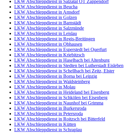
LKW Abschleppdienst in Salzatal OT Zappendorf
LKW Abschleppdienst in Beucha
LKW Abschleppdienst in Amsdorf
LKW Abschleppdienst in Golzen
LKW Abschleppdienst in Barnstädt
LKW Abschleppdienst in Salzmünde
LKW Abschleppdienst in Leislau
LKW Abschleppdienst in Regis-Breitingen
LKW Abschleppdienst in Obhausen
LKW Abschleppdienst in Esperstedt bei Querfurt
LKW Abschleppdienst in Kriebitzsch
LKW Abschleppdienst in Haselbach bei Altenburg
LKW Abschleppdienst in Stedten bei Lutherstadt Eisleben
LKW Abschleppdienst in Schellbach bei Zeitz, Elster
LKW Abschleppdienst in Borna bei Leipzig
LKW Abschleppdienst in Waldsteinberg
LKW Abschleppdienst in Molau
LKW Abschleppdienst in Heideland bei Eisenberg
LKW Abschleppdienst in Schkölen bei Eisenberg
LKW Abschleppdienst in Naunhof bei Grimma
LKW Abschleppdienst in Burkersroda
LKW Abschleppdienst in Petersroda
LKW Abschleppdienst in Roitzsch bei Bitterfeld
LKW Abschleppdienst in Kütten
LKW Abschleppdienst in Schraplau