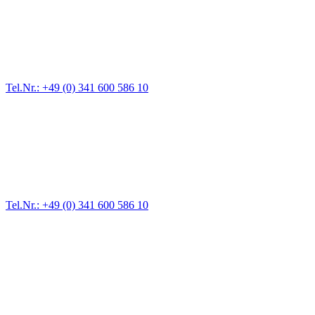
Abschlepp- und Bergungsdienst
Für jede Gewichtsklasse steht das passende Einsatzfahrzeug bereit,
vom Kleinkraftrad über PKW bis zu LKW und Reisebussen. Auch
Zufahrten und Parkhäuser sind für uns kein Problem.
Tel.Nr.: +49 (0) 341 600 586 10
Pannendienst für LKW + PKW
Ein Reifen ist platt, der Wagen springt nicht an – Pannen gibt es
immer wieder. Kleine Pannen beheben wir gleich vor Ort und
größere Reparaturen übernehmen wir in unserer Werkstatt.
Tel.Nr.: +49 (0) 341 600 586 10
Werkstatt für LKW + PKW
Egal ob Motor oder Bremsen - unsere langjährige Erfahrung und
modernste Prüftechnik machen uns zu Experten in allen Bereichen
der Fahrzeugmechanik. Selbstverständlich erhalten Sie jedes
Ersatzteil in Erstausrüster-Qualität.