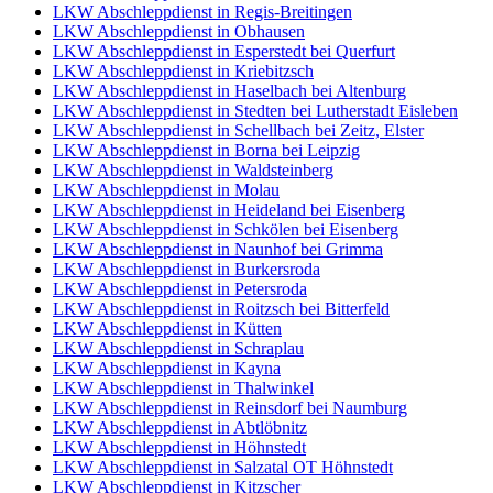
LKW Abschleppdienst in Regis-Breitingen
LKW Abschleppdienst in Obhausen
LKW Abschleppdienst in Esperstedt bei Querfurt
LKW Abschleppdienst in Kriebitzsch
LKW Abschleppdienst in Haselbach bei Altenburg
LKW Abschleppdienst in Stedten bei Lutherstadt Eisleben
LKW Abschleppdienst in Schellbach bei Zeitz, Elster
LKW Abschleppdienst in Borna bei Leipzig
LKW Abschleppdienst in Waldsteinberg
LKW Abschleppdienst in Molau
LKW Abschleppdienst in Heideland bei Eisenberg
LKW Abschleppdienst in Schkölen bei Eisenberg
LKW Abschleppdienst in Naunhof bei Grimma
LKW Abschleppdienst in Burkersroda
LKW Abschleppdienst in Petersroda
LKW Abschleppdienst in Roitzsch bei Bitterfeld
LKW Abschleppdienst in Kütten
LKW Abschleppdienst in Schraplau
LKW Abschleppdienst in Kayna
LKW Abschleppdienst in Thalwinkel
LKW Abschleppdienst in Reinsdorf bei Naumburg
LKW Abschleppdienst in Abtlöbnitz
LKW Abschleppdienst in Höhnstedt
LKW Abschleppdienst in Salzatal OT Höhnstedt
LKW Abschleppdienst in Kitzscher