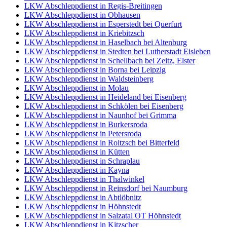
LKW Abschleppdienst in Regis-Breitingen
LKW Abschleppdienst in Obhausen
LKW Abschleppdienst in Esperstedt bei Querfurt
LKW Abschleppdienst in Kriebitzsch
LKW Abschleppdienst in Haselbach bei Altenburg
LKW Abschleppdienst in Stedten bei Lutherstadt Eisleben
LKW Abschleppdienst in Schellbach bei Zeitz, Elster
LKW Abschleppdienst in Borna bei Leipzig
LKW Abschleppdienst in Waldsteinberg
LKW Abschleppdienst in Molau
LKW Abschleppdienst in Heideland bei Eisenberg
LKW Abschleppdienst in Schkölen bei Eisenberg
LKW Abschleppdienst in Naunhof bei Grimma
LKW Abschleppdienst in Burkersroda
LKW Abschleppdienst in Petersroda
LKW Abschleppdienst in Roitzsch bei Bitterfeld
LKW Abschleppdienst in Kütten
LKW Abschleppdienst in Schraplau
LKW Abschleppdienst in Kayna
LKW Abschleppdienst in Thalwinkel
LKW Abschleppdienst in Reinsdorf bei Naumburg
LKW Abschleppdienst in Abtlöbnitz
LKW Abschleppdienst in Höhnstedt
LKW Abschleppdienst in Salzatal OT Höhnstedt
LKW Abschleppdienst in Kitzscher