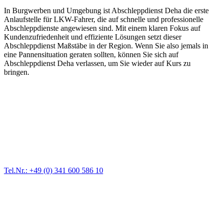
In Burgwerben und Umgebung ist Abschleppdienst Deha die erste
Anlaufstelle für LKW-Fahrer, die auf schnelle und professionelle
Abschleppdienste angewiesen sind. Mit einem klaren Fokus auf
Kundenzufriedenheit und effiziente Lösungen setzt dieser
Abschleppdienst Maßstäbe in der Region. Wenn Sie also jemals in
eine Pannensituation geraten sollten, können Sie sich auf
Abschleppdienst Deha verlassen, um Sie wieder auf Kurs zu
bringen.
Abschlepp- und Bergungsdienst
Für jede Gewichtsklasse steht das passende Einsatzfahrzeug bereit,
vom Kleinkraftrad über PKW bis zu LKW und Reisebussen. Auch
Zufahrten und Parkhäuser sind für uns kein Problem.
Tel.Nr.: +49 (0) 341 600 586 10
Pannendienst für LKW + PKW
Ein Reifen ist platt, der Wagen springt nicht an – Pannen gibt es