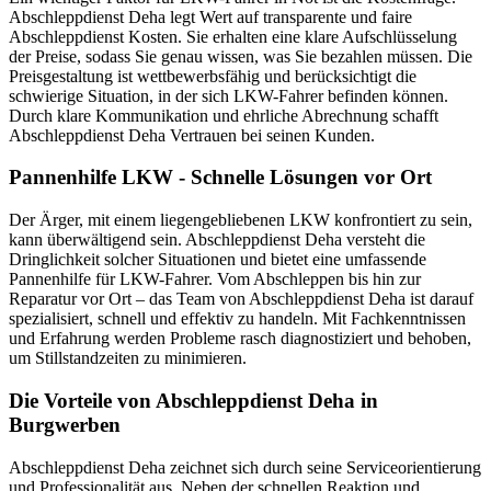
Abschleppdienst Deha legt Wert auf transparente und faire
Abschleppdienst Kosten. Sie erhalten eine klare Aufschlüsselung
der Preise, sodass Sie genau wissen, was Sie bezahlen müssen. Die
Preisgestaltung ist wettbewerbsfähig und berücksichtigt die
schwierige Situation, in der sich LKW-Fahrer befinden können.
Durch klare Kommunikation und ehrliche Abrechnung schafft
Abschleppdienst Deha Vertrauen bei seinen Kunden.
Pannenhilfe LKW - Schnelle Lösungen vor Ort
Der Ärger, mit einem liegengebliebenen LKW konfrontiert zu sein,
kann überwältigend sein. Abschleppdienst Deha versteht die
Dringlichkeit solcher Situationen und bietet eine umfassende
Pannenhilfe für LKW-Fahrer. Vom Abschleppen bis hin zur
Reparatur vor Ort – das Team von Abschleppdienst Deha ist darauf
spezialisiert, schnell und effektiv zu handeln. Mit Fachkenntnissen
und Erfahrung werden Probleme rasch diagnostiziert und behoben,
um Stillstandzeiten zu minimieren.
Die Vorteile von Abschleppdienst Deha in
Burgwerben
Abschleppdienst Deha zeichnet sich durch seine Serviceorientierung
und Professionalität aus. Neben der schnellen Reaktion und