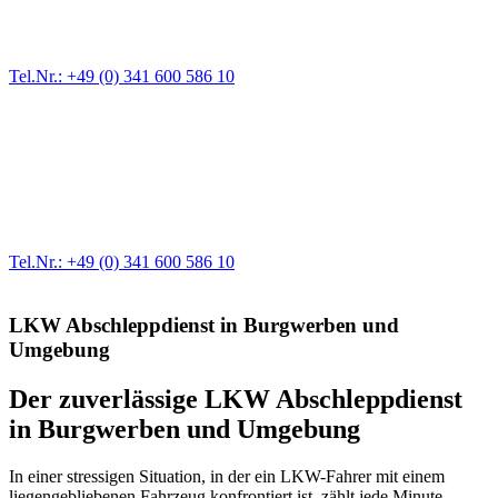
immer wieder. Kleine Pannen beheben wir gleich vor Ort und
größere Reparaturen übernehmen wir in unserer Werkstatt.
Tel.Nr.: +49 (0) 341 600 586 10
Werkstatt für LKW + PKW
Egal ob Motor oder Bremsen - unsere langjährige Erfahrung und
modernste Prüftechnik machen uns zu Experten in allen Bereichen
der Fahrzeugmechanik. Selbstverständlich erhalten Sie jedes
Ersatzteil in Erstausrüster-Qualität.
Tel.Nr.: +49 (0) 341 600 586 10
LKW Abschleppdienst in Burgwerben und
Umgebung
Der zuverlässige LKW Abschleppdienst
in Burgwerben und Umgebung
In einer stressigen Situation, in der ein LKW-Fahrer mit einem
liegengebliebenen Fahrzeug konfrontiert ist, zählt jede Minute.