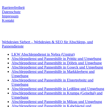
Rechtliches
Barrierefreiheit
Datenschutz
Impressum
Kontakt
Internet
E-Mail: deha-bergedienst@gmx.de
Internet: www.autoservice-deha.de
Webdesign Siebert – Webdesign & SEO für Abschlepp- und
Pannendienste
LKW Abschleppdienst in Nebra (Unstrut)
Abschleppdienst und Pannenhilfe in Prittitz und Umgebung
Abschleppdienst und Pannenhilfe in Döbris und Umgebung
Abschleppdienst und Pannenhilfe in Goseck und Umgebung
Abschleppdienst und Pannenhilfe in Markkleeberg und
Umgebung
Abschleppdienst und Pannenhilfe in Elstertrebnitz und
Umgebung
Abschleppdienst und Pannenhilfe in Leißling und Umgebung
Abschleppdienst und Pannenhilfe in Krumpa (Geiseltal) und
Umgebung
Abschleppdienst und Pannenhilfe in Milzau und Umgebung
Abschleppdienst und Pannenhilfe in Kabelsketal und