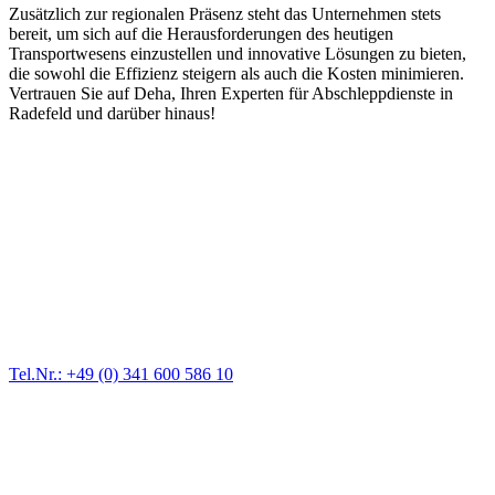
Zusätzlich zur regionalen Präsenz steht das Unternehmen stets
bereit, um sich auf die Herausforderungen des heutigen
Transportwesens einzustellen und innovative Lösungen zu bieten,
die sowohl die Effizienz steigern als auch die Kosten minimieren.
Vertrauen Sie auf Deha, Ihren Experten für Abschleppdienste in
Radefeld und darüber hinaus!
Abschlepp- und Bergungsdienst
Für jede Gewichtsklasse steht das passende Einsatzfahrzeug bereit,
vom Kleinkraftrad über PKW bis zu LKW und Reisebussen. Auch
Zufahrten und Parkhäuser sind für uns kein Problem.
Tel.Nr.: +49 (0) 341 600 586 10
Pannendienst für LKW + PKW
Ein Reifen ist platt, der Wagen springt nicht an – Pannen gibt es