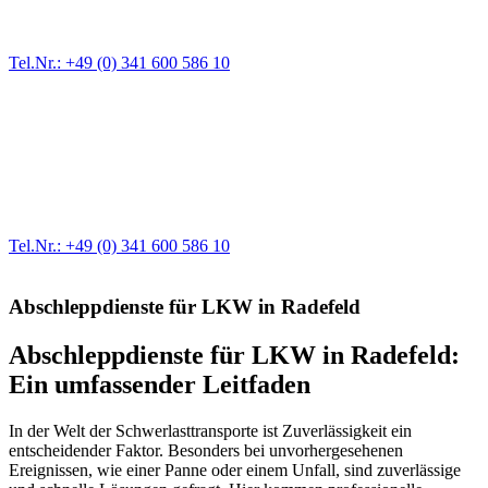
immer wieder. Kleine Pannen beheben wir gleich vor Ort und
größere Reparaturen übernehmen wir in unserer Werkstatt.
Tel.Nr.: +49 (0) 341 600 586 10
Werkstatt für LKW + PKW
Egal ob Motor oder Bremsen - unsere langjährige Erfahrung und
modernste Prüftechnik machen uns zu Experten in allen Bereichen
der Fahrzeugmechanik. Selbstverständlich erhalten Sie jedes
Ersatzteil in Erstausrüster-Qualität.
Tel.Nr.: +49 (0) 341 600 586 10
Abschleppdienste für LKW in Radefeld
Abschleppdienste für LKW in Radefeld:
Ein umfassender Leitfaden
In der Welt der Schwerlasttransporte ist Zuverlässigkeit ein
entscheidender Faktor. Besonders bei unvorhergesehenen
Ereignissen, wie einer Panne oder einem Unfall, sind zuverlässige