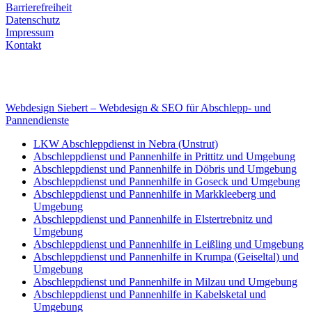
Barrierefreiheit
Datenschutz
Impressum
Kontakt
Internet
E-Mail: deha-bergedienst@gmx.de
Internet: www.autoservice-deha.de
Webdesign Siebert – Webdesign & SEO für Abschlepp- und
Pannendienste
LKW Abschleppdienst in Nebra (Unstrut)
Abschleppdienst und Pannenhilfe in Prittitz und Umgebung
Abschleppdienst und Pannenhilfe in Döbris und Umgebung
Abschleppdienst und Pannenhilfe in Goseck und Umgebung
Abschleppdienst und Pannenhilfe in Markkleeberg und
Umgebung
Abschleppdienst und Pannenhilfe in Elstertrebnitz und
Umgebung
Abschleppdienst und Pannenhilfe in Leißling und Umgebung
Abschleppdienst und Pannenhilfe in Krumpa (Geiseltal) und
Umgebung
Abschleppdienst und Pannenhilfe in Milzau und Umgebung
Abschleppdienst und Pannenhilfe in Kabelsketal und
Umgebung