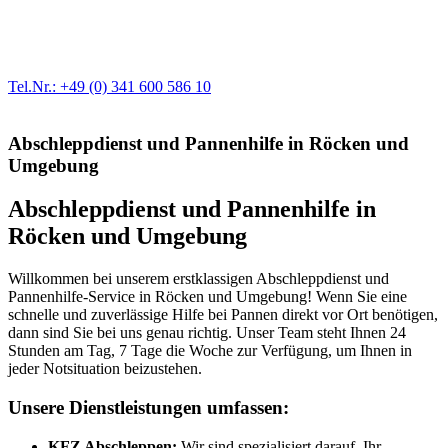
Egal ob Motor oder Bremsen - unsere langjährige Erfahrung und
modernste Prüftechnik machen uns zu Experten in allen Bereichen
der Fahrzeugmechanik. Selbstverständlich erhalten Sie jedes
Ersatzteil in Erstausrüster-Qualität.
Tel.Nr.: +49 (0) 341 600 586 10
Abschleppdienst und Pannenhilfe in Röcken und
Umgebung
Abschleppdienst und Pannenhilfe in
Röcken und Umgebung
Willkommen bei unserem erstklassigen Abschleppdienst und
Pannenhilfe-Service in Röcken und Umgebung! Wenn Sie eine
schnelle und zuverlässige Hilfe bei Pannen direkt vor Ort benötigen,
dann sind Sie bei uns genau richtig. Unser Team steht Ihnen 24
Stunden am Tag, 7 Tage die Woche zur Verfügung, um Ihnen in
jeder Notsituation beizustehen.
Unsere Dienstleistungen umfassen:
KFZ Abschleppen:
Wir sind spezialisiert darauf, Ihr