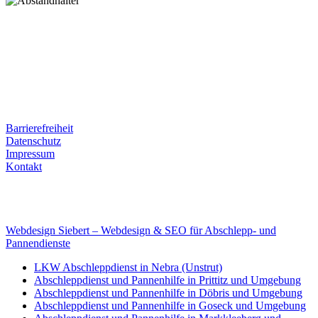
Postanschrift
Ernst-Thälmann-Str. 61
06679 Hohenmölsen
Kontaktdaten
Tel. Nr.: +49 (0) 341 600 586 10
Mobile: +49 (0) 170 415 73 72
Rechtliches
Barrierefreiheit
Datenschutz
Impressum
Kontakt
Internet
E-Mail: deha-bergedienst@gmx.de
Internet: www.autoservice-deha.de
Webdesign Siebert – Webdesign & SEO für Abschlepp- und
Pannendienste
LKW Abschleppdienst in Nebra (Unstrut)
Abschleppdienst und Pannenhilfe in Prittitz und Umgebung
Abschleppdienst und Pannenhilfe in Döbris und Umgebung
Abschleppdienst und Pannenhilfe in Goseck und Umgebung