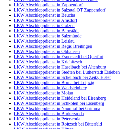
LKW Abschleppdienst in Zappendorf
LKW Abschleppdienst in Salzatal OT Zappendorf
LKW Abschleppdienst in Beucha
LKW Abschleppdienst in Amsdorf
LKW Abschleppdienst in Golzen
LKW Abschleppdienst in Barnstädt
LKW Abschleppdienst in Salzmünde
LKW Abschleppdienst in Leislau
LKW Abschleppdienst in Regis-Breitingen
LKW Abschleppdienst in Obhausen
LKW Abschleppdienst in Esperstedt bei Querfurt
LKW Abschleppdienst in Kriebitzsch
LKW Abschleppdienst in Haselbach bei Altenburg
LKW Abschleppdienst in Stedten bei Lutherstadt Eisleben
LKW Abschleppdienst in Schellbach bei Zeitz, Elster
LKW Abschleppdienst in Borna bei Leipzig
LKW Abschleppdienst in Waldsteinberg
LKW Abschleppdienst in Molau
LKW Abschleppdienst in Heideland bei Eisenberg
LKW Abschleppdienst in Schkölen bei Eisenberg
LKW Abschleppdienst in Naunhof bei Grimma
LKW Abschleppdienst in Burkersroda
LKW Abschleppdienst in Petersroda
LKW Abschleppdienst in Roitzsch bei Bitterfeld