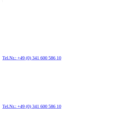
Abschlepp- und Bergungsdienst
Für jede Gewichtsklasse steht das passende Einsatzfahrzeug bereit,
vom Kleinkraftrad über PKW bis zu LKW und Reisebussen. Auch
Zufahrten und Parkhäuser sind für uns kein Problem.
Tel.Nr.: +49 (0) 341 600 586 10
Pannendienst für LKW + PKW
Ein Reifen ist platt, der Wagen springt nicht an – Pannen gibt es
immer wieder. Kleine Pannen beheben wir gleich vor Ort und
größere Reparaturen übernehmen wir in unserer Werkstatt.
Tel.Nr.: +49 (0) 341 600 586 10
Werkstatt für LKW + PKW