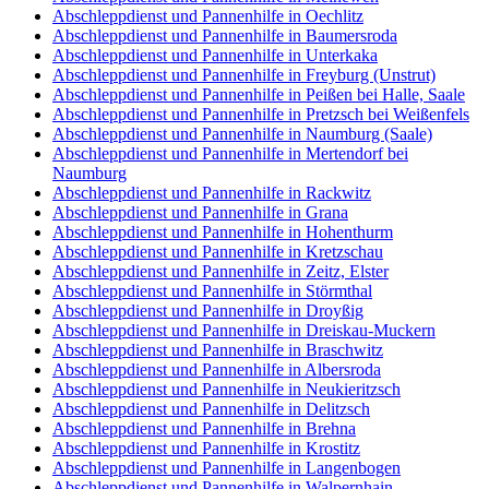
Abschleppdienst und Pannenhilfe in Oechlitz
Abschleppdienst und Pannenhilfe in Baumersroda
Abschleppdienst und Pannenhilfe in Unterkaka
Abschleppdienst und Pannenhilfe in Freyburg (Unstrut)
Abschleppdienst und Pannenhilfe in Peißen bei Halle, Saale
Abschleppdienst und Pannenhilfe in Pretzsch bei Weißenfels
Abschleppdienst und Pannenhilfe in Naumburg (Saale)
Abschleppdienst und Pannenhilfe in Mertendorf bei
Naumburg
Abschleppdienst und Pannenhilfe in Rackwitz
Abschleppdienst und Pannenhilfe in Grana
Abschleppdienst und Pannenhilfe in Hohenthurm
Abschleppdienst und Pannenhilfe in Kretzschau
Abschleppdienst und Pannenhilfe in Zeitz, Elster
Abschleppdienst und Pannenhilfe in Störmthal
Abschleppdienst und Pannenhilfe in Droyßig
Abschleppdienst und Pannenhilfe in Dreiskau-Muckern
Abschleppdienst und Pannenhilfe in Braschwitz
Abschleppdienst und Pannenhilfe in Albersroda
Abschleppdienst und Pannenhilfe in Neukieritzsch
Abschleppdienst und Pannenhilfe in Delitzsch
Abschleppdienst und Pannenhilfe in Brehna
Abschleppdienst und Pannenhilfe in Krostitz
Abschleppdienst und Pannenhilfe in Langenbogen
Abschleppdienst und Pannenhilfe in Walpernhain