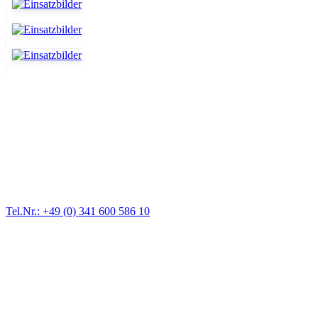
Abschlepp- und Bergungsdienst
Für jede Gewichtsklasse steht das passende Einsatzfahrzeug bereit,
vom Kleinkraftrad über PKW bis zu LKW und Reisebussen. Auch
Zufahrten und Parkhäuser sind für uns kein Problem.
Tel.Nr.: +49 (0) 341 600 586 10
Pannendienst für LKW + PKW
Ein Reifen ist platt, der Wagen springt nicht an – Pannen gibt es
immer wieder. Kleine Pannen beheben wir gleich vor Ort und
größere Reparaturen übernehmen wir in unserer Werkstatt.