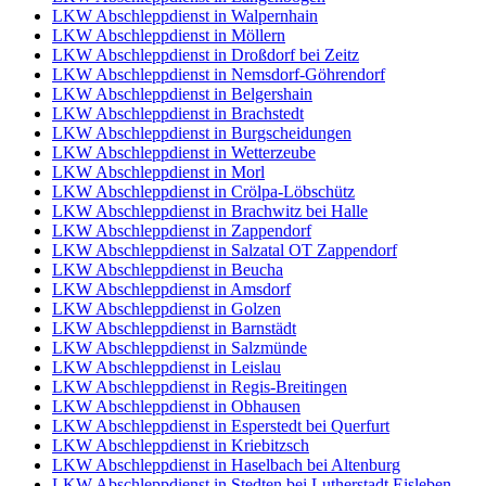
LKW Abschleppdienst in Walpernhain
LKW Abschleppdienst in Möllern
LKW Abschleppdienst in Droßdorf bei Zeitz
LKW Abschleppdienst in Nemsdorf-Göhrendorf
LKW Abschleppdienst in Belgershain
LKW Abschleppdienst in Brachstedt
LKW Abschleppdienst in Burgscheidungen
LKW Abschleppdienst in Wetterzeube
LKW Abschleppdienst in Morl
LKW Abschleppdienst in Crölpa-Löbschütz
LKW Abschleppdienst in Brachwitz bei Halle
LKW Abschleppdienst in Zappendorf
LKW Abschleppdienst in Salzatal OT Zappendorf
LKW Abschleppdienst in Beucha
LKW Abschleppdienst in Amsdorf
LKW Abschleppdienst in Golzen
LKW Abschleppdienst in Barnstädt
LKW Abschleppdienst in Salzmünde
LKW Abschleppdienst in Leislau
LKW Abschleppdienst in Regis-Breitingen
LKW Abschleppdienst in Obhausen
LKW Abschleppdienst in Esperstedt bei Querfurt
LKW Abschleppdienst in Kriebitzsch
LKW Abschleppdienst in Haselbach bei Altenburg
LKW Abschleppdienst in Stedten bei Lutherstadt Eisleben