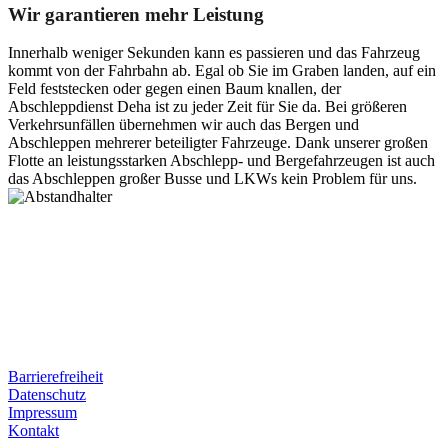
Wir garantieren mehr Leistung
Innerhalb weniger Sekunden kann es passieren und das Fahrzeug
kommt von der Fahrbahn ab. Egal ob Sie im Graben landen, auf ein
Feld feststecken oder gegen einen Baum knallen, der
Abschleppdienst Deha ist zu jeder Zeit für Sie da. Bei größeren
Verkehrsunfällen übernehmen wir auch das Bergen und
Abschleppen mehrerer beteiligter Fahrzeuge. Dank unserer großen
Flotte an leistungsstarken Abschlepp- und Bergefahrzeugen ist auch
das Abschleppen großer Busse und LKWs kein Problem für uns.
Postanschrift
Ernst-Thälmann-Str. 61
06679 Hohenmölsen
Kontaktdaten
Tel. Nr.: +49 (0) 341 600 586 10
Mobile: +49 (0) 170 415 73 72
Rechtliches
Barrierefreiheit
Datenschutz
Impressum
Kontakt