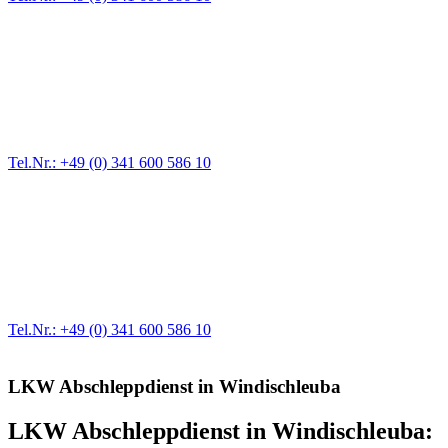
Pannendienst für LKW + PKW
Ein Reifen ist platt, der Wagen springt nicht an – Pannen gibt es
immer wieder. Kleine Pannen beheben wir gleich vor Ort und
größere Reparaturen übernehmen wir in unserer Werkstatt.
Tel.Nr.: +49 (0) 341 600 586 10
Werkstatt für LKW + PKW
Egal ob Motor oder Bremsen - unsere langjährige Erfahrung und
modernste Prüftechnik machen uns zu Experten in allen Bereichen
der Fahrzeugmechanik. Selbstverständlich erhalten Sie jedes
Ersatzteil in Erstausrüster-Qualität.
Tel.Nr.: +49 (0) 341 600 586 10
LKW Abschleppdienst in Windischleuba
LKW Abschleppdienst in Windischleuba: