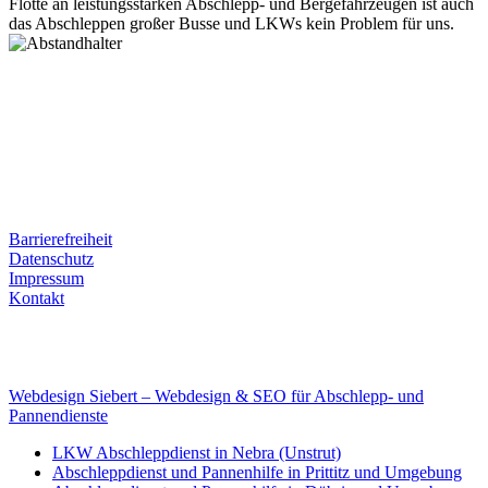
Flotte an leistungsstarken Abschlepp- und Bergefahrzeugen ist auch
das Abschleppen großer Busse und LKWs kein Problem für uns.
Postanschrift
Ernst-Thälmann-Str. 61
06679 Hohenmölsen
Kontaktdaten
Tel. Nr.: +49 (0) 341 600 586 10
Mobile: +49 (0) 170 415 73 72
Rechtliches
Barrierefreiheit
Datenschutz
Impressum
Kontakt
Internet
E-Mail: deha-bergedienst@gmx.de
Internet: www.autoservice-deha.de
Webdesign Siebert – Webdesign & SEO für Abschlepp- und
Pannendienste
LKW Abschleppdienst in Nebra (Unstrut)
Abschleppdienst und Pannenhilfe in Prittitz und Umgebung