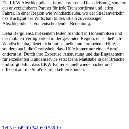
Ein LKW Abschleppdienst ist nicht nur eine Dienstleistung, sondern
ein unverzichtbarer Partner für jede Transportfirma und jeden
Fahrer. In einer Region wie Windischleuba, wo der Straßenverkehr
das Rückgrat der Wirtschaft bildet, ist ein zuverlässiger
Abschleppdienst von entscheidender Bedeutung.
Deha Bergdienst, mit seinem festen Standort in Hohenmölsen und
der mobilen Verfügbarkeit in der gesamten Region, einschließlich
Windischleuba, bietet nicht nur schnelle und kompetente Hilfe,
sondern auch die Gewissheit, dass Hilfe immer nur einen Anruf
entfernt ist. Durch ihre Expertise, Ausrüstung und das Engagement
für exzellenten Kundenservice setzt Deha Maßstäbe in der Branche
und sorgt dafür, dass LKW-Fahrer schnell wieder sicher und
effizient auf die Straße zurückkehren können.
Abschlepp- und Bergungsdienst
Für jede Gewichtsklasse steht das passende Einsatzfahrzeug bereit,
vom Kleinkraftrad über PKW bis zu LKW und Reisebussen. Auch
Zufahrten und Parkhäuser sind für uns kein Problem.
Tel.Nr.: +49 (0) 341 600 586 10