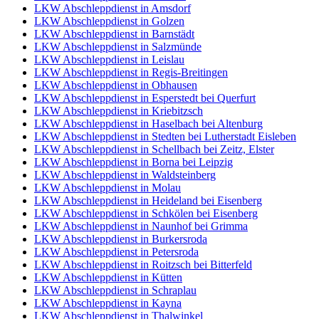
LKW Abschleppdienst in Amsdorf
LKW Abschleppdienst in Golzen
LKW Abschleppdienst in Barnstädt
LKW Abschleppdienst in Salzmünde
LKW Abschleppdienst in Leislau
LKW Abschleppdienst in Regis-Breitingen
LKW Abschleppdienst in Obhausen
LKW Abschleppdienst in Esperstedt bei Querfurt
LKW Abschleppdienst in Kriebitzsch
LKW Abschleppdienst in Haselbach bei Altenburg
LKW Abschleppdienst in Stedten bei Lutherstadt Eisleben
LKW Abschleppdienst in Schellbach bei Zeitz, Elster
LKW Abschleppdienst in Borna bei Leipzig
LKW Abschleppdienst in Waldsteinberg
LKW Abschleppdienst in Molau
LKW Abschleppdienst in Heideland bei Eisenberg
LKW Abschleppdienst in Schkölen bei Eisenberg
LKW Abschleppdienst in Naunhof bei Grimma
LKW Abschleppdienst in Burkersroda
LKW Abschleppdienst in Petersroda
LKW Abschleppdienst in Roitzsch bei Bitterfeld
LKW Abschleppdienst in Kütten
LKW Abschleppdienst in Schraplau
LKW Abschleppdienst in Kayna
LKW Abschleppdienst in Thalwinkel