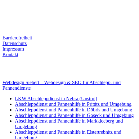
06679 Hohenmölsen
Kontaktdaten
Tel. Nr.: +49 (0) 341 600 586 10
Mobile: +49 (0) 170 415 73 72
Rechtliches
Barrierefreiheit
Datenschutz
Impressum
Kontakt
Internet
E-Mail: deha-bergedienst@gmx.de
Internet: www.autoservice-deha.de
Webdesign Siebert – Webdesign & SEO für Abschlepp- und
Pannendienste
LKW Abschleppdienst in Nebra (Unstrut)
Abschleppdienst und Pannenhilfe in Prittitz und Umgebung
Abschleppdienst und Pannenhilfe in Döbris und Umgebung
Abschleppdienst und Pannenhilfe in Goseck und Umgebung
Abschleppdienst und Pannenhilfe in Markkleeberg und
Umgebung
Abschleppdienst und Pannenhilfe in Elstertrebnitz und
Umgebung