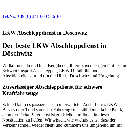
modernste Prüftechnik machen uns zu Experten in allen Bereichen
der Fahrzeugmechanik. Selbstverständlich erhalten Sie jedes
Ersatzteil in Erstausrüster-Qualität.
Tel.Nr.: +49 (0) 341 600 586 10
LKW Abschleppdienst in Döschwitz
Der beste LKW Abschleppdienst in
Döschwitz
Willkommen beim Deha Bergdienst, Ihrem zuverlässigen Partner für
Schwertransport Abschleppen, LKW Unfallhilfe und
Abschleppdienst rund um die Uhr in Döschwitz und Umgebung.
Zuverlässiger Abschleppdienst für schwere
Kraftfahrzeuge
Schnell kann es passieren - ein unerwarteter Ausfall Ihres LKWs,
Busses oder Trucks und Ihr Fahrzeug steht still. Doch keine Panik,
denn der Deha Bergdienst ist zur Stelle, um Ihnen in dieser
Notsituation zu helfen. Wir wissen, wie wichtig es ist, dass der
Verkehr schnell wieder fließt und kümmern uns umgehend um Ihr