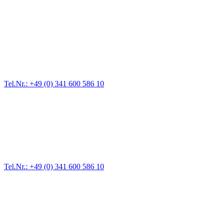
Abschlepp- und Bergungsdienst
Für jede Gewichtsklasse steht das passende Einsatzfahrzeug bereit,
vom Kleinkraftrad über PKW bis zu LKW und Reisebussen. Auch
Zufahrten und Parkhäuser sind für uns kein Problem.
Tel.Nr.: +49 (0) 341 600 586 10
Pannendienst für LKW + PKW
Ein Reifen ist platt, der Wagen springt nicht an – Pannen gibt es
immer wieder. Kleine Pannen beheben wir gleich vor Ort und
größere Reparaturen übernehmen wir in unserer Werkstatt.
Tel.Nr.: +49 (0) 341 600 586 10
Werkstatt für LKW + PKW
Egal ob Motor oder Bremsen - unsere langjährige Erfahrung und