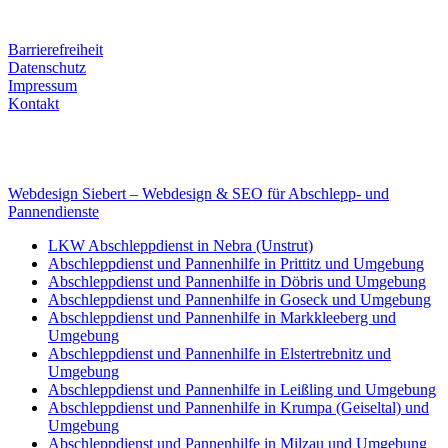
Mobile: +49 (0) 170 415 73 72
Rechtliches
Barrierefreiheit
Datenschutz
Impressum
Kontakt
Internet
E-Mail: deha-bergedienst@gmx.de
Internet: www.autoservice-deha.de
Webdesign Siebert – Webdesign & SEO für Abschlepp- und
Pannendienste
LKW Abschleppdienst in Nebra (Unstrut)
Abschleppdienst und Pannenhilfe in Prittitz und Umgebung
Abschleppdienst und Pannenhilfe in Döbris und Umgebung
Abschleppdienst und Pannenhilfe in Goseck und Umgebung
Abschleppdienst und Pannenhilfe in Markkleeberg und
Umgebung
Abschleppdienst und Pannenhilfe in Elstertrebnitz und
Umgebung
Abschleppdienst und Pannenhilfe in Leißling und Umgebung
Abschleppdienst und Pannenhilfe in Krumpa (Geiseltal) und
Umgebung
Abschleppdienst und Pannenhilfe in Milzau und Umgebung