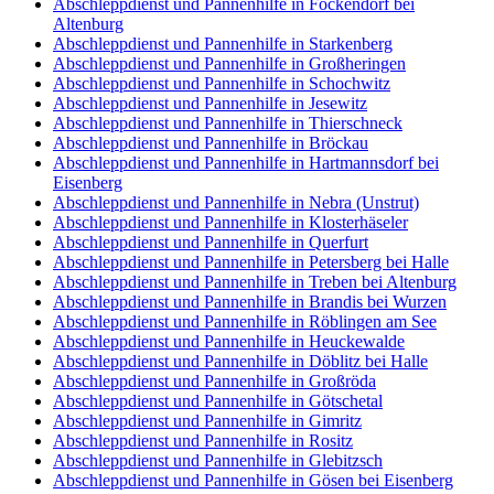
Abschleppdienst und Pannenhilfe in Fockendorf bei
Altenburg
Abschleppdienst und Pannenhilfe in Starkenberg
Abschleppdienst und Pannenhilfe in Großheringen
Abschleppdienst und Pannenhilfe in Schochwitz
Abschleppdienst und Pannenhilfe in Jesewitz
Abschleppdienst und Pannenhilfe in Thierschneck
Abschleppdienst und Pannenhilfe in Bröckau
Abschleppdienst und Pannenhilfe in Hartmannsdorf bei
Eisenberg
Abschleppdienst und Pannenhilfe in Nebra (Unstrut)
Abschleppdienst und Pannenhilfe in Klosterhäseler
Abschleppdienst und Pannenhilfe in Querfurt
Abschleppdienst und Pannenhilfe in Petersberg bei Halle
Abschleppdienst und Pannenhilfe in Treben bei Altenburg
Abschleppdienst und Pannenhilfe in Brandis bei Wurzen
Abschleppdienst und Pannenhilfe in Röblingen am See
Abschleppdienst und Pannenhilfe in Heuckewalde
Abschleppdienst und Pannenhilfe in Döblitz bei Halle
Abschleppdienst und Pannenhilfe in Großröda
Abschleppdienst und Pannenhilfe in Götschetal
Abschleppdienst und Pannenhilfe in Gimritz
Abschleppdienst und Pannenhilfe in Rositz
Abschleppdienst und Pannenhilfe in Glebitzsch
Abschleppdienst und Pannenhilfe in Gösen bei Eisenberg