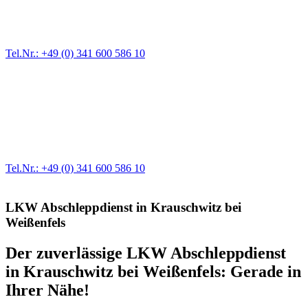
Ein Reifen ist platt, der Wagen springt nicht an – Pannen gibt es
immer wieder. Kleine Pannen beheben wir gleich vor Ort und
größere Reparaturen übernehmen wir in unserer Werkstatt.
Tel.Nr.: +49 (0) 341 600 586 10
Werkstatt für LKW + PKW
Egal ob Motor oder Bremsen - unsere langjährige Erfahrung und
modernste Prüftechnik machen uns zu Experten in allen Bereichen
der Fahrzeugmechanik. Selbstverständlich erhalten Sie jedes
Ersatzteil in Erstausrüster-Qualität.
Tel.Nr.: +49 (0) 341 600 586 10
LKW Abschleppdienst in Krauschwitz bei
Weißenfels
Der zuverlässige LKW Abschleppdienst
in Krauschwitz bei Weißenfels: Gerade in
Ihrer Nähe!