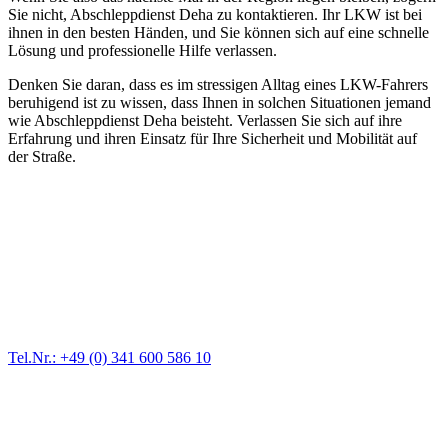
Sie nicht, Abschleppdienst Deha zu kontaktieren. Ihr LKW ist bei
ihnen in den besten Händen, und Sie können sich auf eine schnelle
Lösung und professionelle Hilfe verlassen.
Denken Sie daran, dass es im stressigen Alltag eines LKW-Fahrers
beruhigend ist zu wissen, dass Ihnen in solchen Situationen jemand
wie Abschleppdienst Deha beisteht. Verlassen Sie sich auf ihre
Erfahrung und ihren Einsatz für Ihre Sicherheit und Mobilität auf
der Straße.
Abschlepp- und Bergungsdienst
Für jede Gewichtsklasse steht das passende Einsatzfahrzeug bereit,
vom Kleinkraftrad über PKW bis zu LKW und Reisebussen. Auch
Zufahrten und Parkhäuser sind für uns kein Problem.
Tel.Nr.: +49 (0) 341 600 586 10
Pannendienst für LKW + PKW