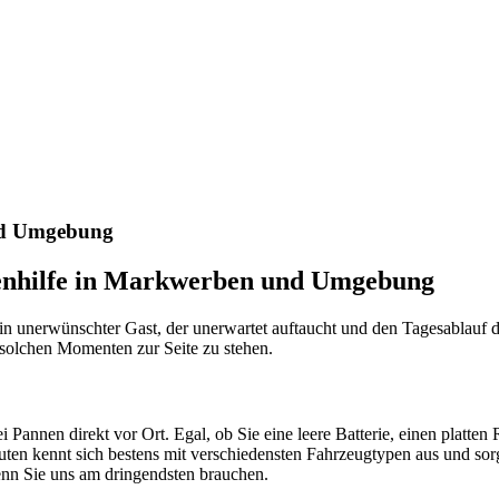
nste Prüftechnik machen uns zu Experten in allen Bereichen der Fahrze
nd Umgebung
nenhilfe in Markwerben und Umgebung
ein unerwünschter Gast, der unerwartet auftaucht und den Tagesablauf
solchen Momenten zur Seite zu stehen.
 Pannen direkt vor Ort. Egal, ob Sie eine leere Batterie, einen platten 
ten kennt sich bestens mit verschiedensten Fahrzeugtypen aus und sorgt
enn Sie uns am dringendsten brauchen.