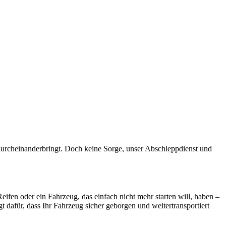
ugmechanik. Selbstverständlich erhalten Sie jedes Ersatzteil in
 durcheinanderbringt. Doch keine Sorge, unser Abschleppdienst und
Reifen oder ein Fahrzeug, das einfach nicht mehr starten will, haben –
 dafür, dass Ihr Fahrzeug sicher geborgen und weitertransportiert