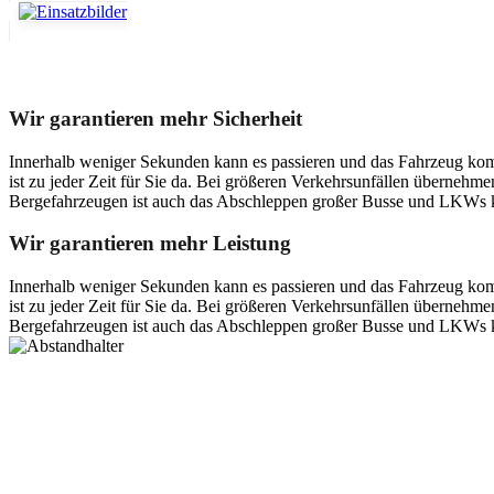
Unser Abschleppdienst kann viel!
Wir garantieren mehr Sicherheit
Innerhalb weniger Sekunden kann es passieren und das Fahrzeug kom
ist zu jeder Zeit für Sie da. Bei größeren Verkehrsunfällen überneh
Bergefahrzeugen ist auch das Abschleppen großer Busse und LKWs k
Wir garantieren mehr Leistung
Innerhalb weniger Sekunden kann es passieren und das Fahrzeug kom
ist zu jeder Zeit für Sie da. Bei größeren Verkehrsunfällen überneh
Bergefahrzeugen ist auch das Abschleppen großer Busse und LKWs k
Postanschrift
Ernst-Thälmann-Str. 61
06679 Hohenmölsen
Kontaktdaten
Tel. Nr.: +49 (0) 341 600 586 10