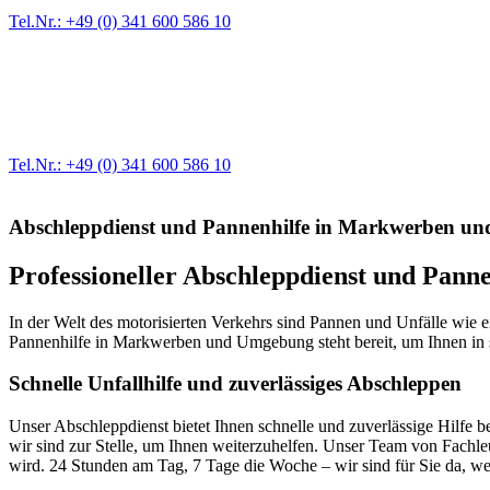
Tel.Nr.: +49 (0) 341 600 586 10
Werkstatt für LKW + PKW
Egal ob Motor oder Bremsen - unsere langjährige Erfahrung und moder
Erstausrüster-Qualität.
Tel.Nr.: +49 (0) 341 600 586 10
Abschleppdienst und Pannenhilfe in Markwerben u
Professioneller Abschleppdienst und Pan
In der Welt des motorisierten Verkehrs sind Pannen und Unfälle wie 
Pannenhilfe in Markwerben und Umgebung steht bereit, um Ihnen in 
Schnelle Unfallhilfe und zuverlässiges Abschleppen
Unser Abschleppdienst bietet Ihnen schnelle und zuverlässige Hilfe bei
wir sind zur Stelle, um Ihnen weiterzuhelfen. Unser Team von Fachleu
wird. 24 Stunden am Tag, 7 Tage die Woche – wir sind für Sie da, w