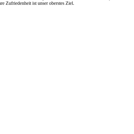
re Zufriedenheit ist unser oberstes Ziel.
 vom Kleinkraftrad über PKW bis zu LKW und Reisebussen. Auch Zufahr
mer wieder. Kleine Pannen beheben wir gleich vor Ort und größere Repa