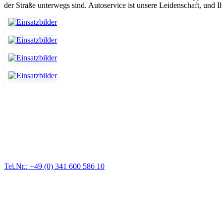
der Straße unterwegs sind. Autoservice ist unsere Leidenschaft, und Ih
Abschlepp- und Bergungsdienst
Für jede Gewichtsklasse steht das passende Einsatzfahrzeug bereit,
Tel.Nr.: +49 (0) 341 600 586 10
Pannendienst für LKW + PKW
Ein Reifen ist platt, der Wagen springt nicht an – Pannen gibt es im