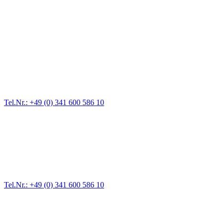
Abschlepp- und Bergungsdienst
Für jede Gewichtsklasse steht das passende Einsatzfahrzeug bereit,
vom Kleinkraftrad über PKW bis zu LKW und Reisebussen. Auch
Zufahrten und Parkhäuser sind für uns kein Problem.
Tel.Nr.: +49 (0) 341 600 586 10
Pannendienst für LKW + PKW
Ein Reifen ist platt, der Wagen springt nicht an – Pannen gibt es
immer wieder. Kleine Pannen beheben wir gleich vor Ort und
größere Reparaturen übernehmen wir in unserer Werkstatt.
Tel.Nr.: +49 (0) 341 600 586 10
Werkstatt für LKW + PKW