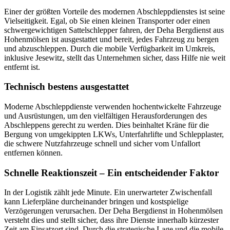
Einer der größten Vorteile des modernen Abschleppdienstes ist seine
Vielseitigkeit. Egal, ob Sie einen kleinen Transporter oder einen
schwergewichtigen Sattelschlepper fahren, der Deha Bergdienst aus
Hohenmölsen ist ausgestattet und bereit, jedes Fahrzeug zu bergen
und abzuschleppen. Durch die mobile Verfügbarkeit im Umkreis,
inklusive Jesewitz, stellt das Unternehmen sicher, dass Hilfe nie weit
entfernt ist.
Technisch bestens ausgestattet
Moderne Abschleppdienste verwenden hochentwickelte Fahrzeuge
und Ausrüstungen, um den vielfältigen Herausforderungen des
Abschleppens gerecht zu werden. Dies beinhaltet Kräne für die
Bergung von umgekippten LKWs, Unterfahrlifte und Schlepplaster,
die schwere Nutzfahrzeuge schnell und sicher vom Unfallort
entfernen können.
Schnelle Reaktionszeit – Ein entscheidender Faktor
In der Logistik zählt jede Minute. Ein unerwarteter Zwischenfall
kann Lieferpläne durcheinander bringen und kostspielige
Verzögerungen verursachen. Der Deha Bergdienst in Hohenmölsen
versteht dies und stellt sicher, dass ihre Dienste innerhalb kürzester
Zeit am Einsatzort sind. Durch die strategische Lage und die mobile