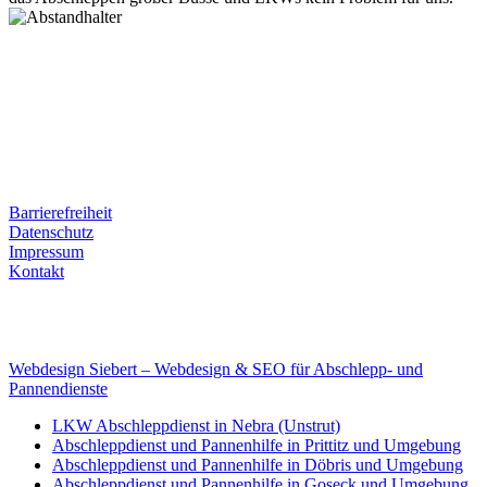
Postanschrift
Ernst-Thälmann-Str. 61
06679 Hohenmölsen
Kontaktdaten
Tel. Nr.: +49 (0) 341 600 586 10
Mobile: +49 (0) 170 415 73 72
Rechtliches
Barrierefreiheit
Datenschutz
Impressum
Kontakt
Internet
E-Mail: deha-bergedienst@gmx.de
Internet: www.autoservice-deha.de
Webdesign Siebert – Webdesign & SEO für Abschlepp- und
Pannendienste
LKW Abschleppdienst in Nebra (Unstrut)
Abschleppdienst und Pannenhilfe in Prittitz und Umgebung
Abschleppdienst und Pannenhilfe in Döbris und Umgebung
Abschleppdienst und Pannenhilfe in Goseck und Umgebung