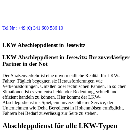
Egal ob Motor oder Bremsen - unsere langjährige Erfahrung und
modernste Prüftechnik machen uns zu Experten in allen Bereichen
der Fahrzeugmechanik. Selbstverständlich erhalten Sie jedes
Ersatzteil in Erstausrüster-Qualität.
Tel.Nr.: +49 (0) 341 600 586 10
LKW Abschleppdienst in Jesewitz
LKW-Abschleppdienst in Jesewitz: Ihr zuverlässiger
Partner in der Not
Der Straßenverkehr ist eine unvermeidliche Realität für LKW-
Fahrer. Täglich begegnen sie Herausforderungen wie
Verkehrsstörungen, Unfällen oder technischen Pannen. In solchen
Situationen ist es von entscheidender Bedeutung, schnell und
effizient handeln zu können. Hier kommt der LKW-
Abschleppdienst ins Spiel, ein unverzichtbarer Service, der
Unternehmen wie Deha Bergdienst in Hohenmölsen ermöglicht,
Fahrern bei Bedarf zuverlässig zur Seite zu stehen.
Abschleppdienst für alle LKW-Typen